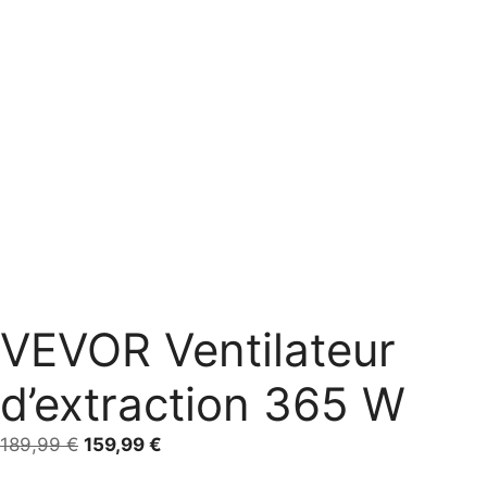
VEVOR Ventilateur
d’extraction 365 W
Le
Le
189,99
€
159,99
€
prix
prix